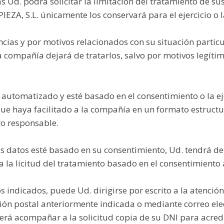
Ud. podrá solicitar la limitación del tratamiento de su
, S.L. únicamente los conservará para el ejercicio o l
cias y por motivos relacionados con su situación partic
 compañía dejará de tratarlos, salvo por motivos legítimo
 automatizado y esté basado en el consentimiento o la e
 que haya facilitado a la compañía en un formato estruct
ro responsable.
s datos esté basado en su consentimiento, Ud. tendrá der
a la licitud del tratamiento basado en el consentimiento 
hos indicados, puede Ud. dirigirse por escrito a la ate
ión postal anteriormente indicada o mediante correo elec
á acompañar a la solicitud copia de su DNI para acredi